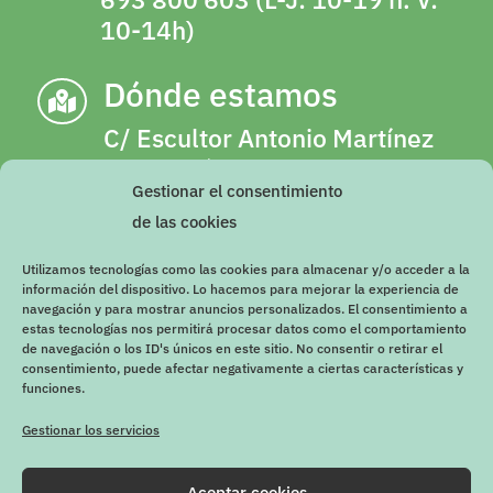
10-14h)
Dónde estamos

C/ Escultor Antonio Martínez
Olalla, número 2, 18003,
Gestionar el consentimiento
Granada (Junto a gimnasio
de las cookies
YO10 de Camino de Ronda)
Utilizamos tecnologías como las cookies para almacenar y/o acceder a la
Imprescindible cita previa
información del dispositivo. Lo hacemos para mejorar la experiencia de
navegación y para mostrar anuncios personalizados. El consentimiento a
estas tecnologías nos permitirá procesar datos como el comportamiento
de navegación o los ID's únicos en este sitio. No consentir o retirar el
consentimiento, puede afectar negativamente a ciertas características y
funciones.
Gestionar los servicios
Aceptar cookies