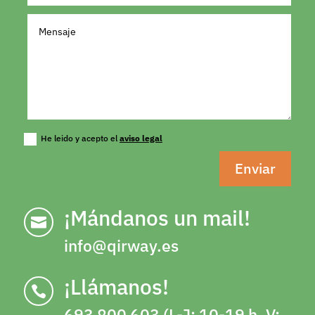
He leido y acepto el
aviso legal
Enviar
¡Mándanos un mail!

info@qirway.es
¡Llámanos!

693 800 603 (L-J: 10-19 h. V: