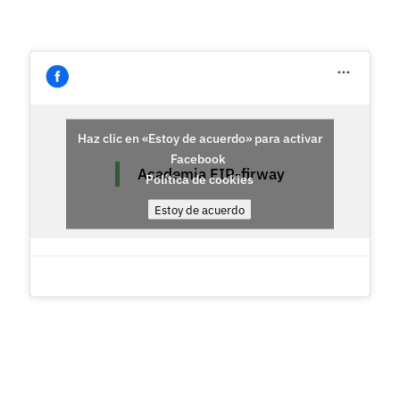
Haz clic en «Estoy de acuerdo» para activar
Facebook
Academia FIR-firway
Política de cookies
Estoy de acuerdo